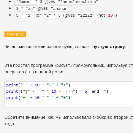
gives
"James" * 3
"JamesJamesJames"
gives
3 * "an"
"ananan"
(or
) gives
(not
!)
5 * "2"
"2" * 5
"22222"
10
ПОМНИТЕ
Число, меньшее или равное нулю, создает
пустую строку
.
Эта простая программа «рисует» прямоугольник, используя с
оператор (
) в новой роли:
+
print
(
"+"
+
10
*
"-"
+
"+"
)
print
((
"|"
+
" "
*
10
+
"|
\n
"
)
*
5
,
end
=
""
)
print
(
"+"
+
10
*
"-"
+
"+"
)
Обратите внимание, как мы использовали скобки во второй с
кода.