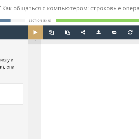
.7 Как общаться с компьютером: строковые опе
SECTION (54%)
1
числу и
и), она